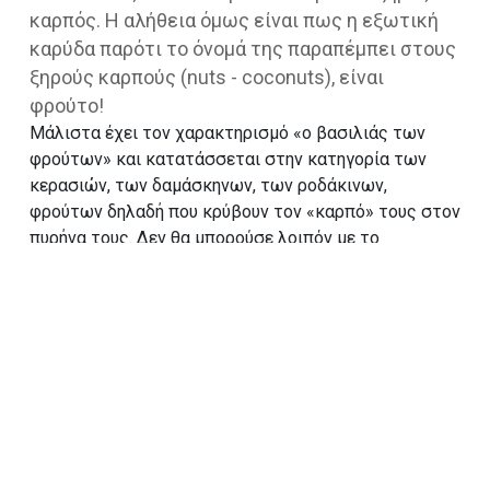
καρπός. Η αλήθεια όμως είναι πως η εξωτική
καρύδα παρότι το όνομά της παραπέμπει στους
ξηρούς καρπούς (nuts - coconuts), είναι
φρούτo!
Μάλιστα έχει τον χαρακτηρισμό «ο βασιλιάς των
φρούτων» και κατατάσσεται στην κατηγορία των
κερασιών, των δαμάσκηνων, των ροδάκινων,
φρούτων δηλαδή που κρύβουν τον «καρπό» τους στον
πυρήνα τους. Δεν θα μπορούσε λοιπόν με το
λαχταριστό της άρωμα και την θεσπέσια γεύση της,
να μην αποτελέσει μία μοναδική γεύση στοKayak.
Απολαύστε την με όλες σας τις αισθήσεις!
ΔΟΚΙΜΑΣΕ ΚΑΙ ΑΥΤΟ
Exotic Σορμπέ
ΣΥΝΤΑΓΕΣ
SORBETINI
ΔΙΑΤΡΟΦΙΚΟΣ ΠΙΝΑΚΑΣ