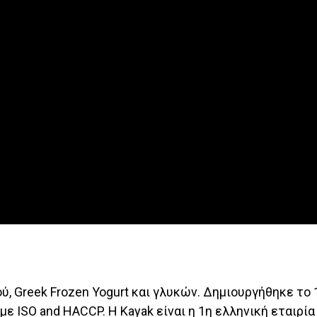
ύ, Greek Frozen Yogurt και γλυκών. Δημιουργήθηκε το 
 με ISO and HACCP. Η Kayak είναι η 1η ελληνική εταιρί