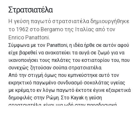
Στρατσιατέλα
Η γεύση παγωτό στρατσιατέλα δημιουργήθηκε
το 1962 στο Bergamo της Ιταλίας από τον
Enrico Panattoni.
Σύμφωνα με τον Panattoni, η ιδέα ήρθε σε αυτόν αφού
είχε βαρεθεί να ανακατεύει τα αυγά σε ζωμό για να
ικανοποιήσει τους πελάτες του εστιατορίου του, που
συνεχώς ζητούσαν σούπα στρατσιατέλα.
Από την στιγμή όμως που εμπνεύστηκε αυτό τον
εκρηκτικό παγωμένο συνδυασμό σοκολάτας υγείας
με κρέμα,το εν λόγω παγωτό έκτοτε έγινε εξαιρετικά
δημοφιλές στην Ρώμη. Στο Kayak η γεύση
στρατσιατέλα, είναι μια ωδή στην παραδοσιακή
συνταγή που πρωτοεμφανίστηκε πριν από περίπου 60
χρόνια και δεν ξεχάστηκε ποτέ.
Αγοράστε το
εδώ
!