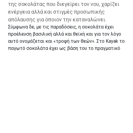
της σοκολάτας που διεγείρει τον νου, χαρίζει
ενέργεια αλλά και στιγμές προσωπικής
απόλαυσης για όποιον την καταναλώνει.
Σύμφωνα δε, με τις παραδόσεις, η σοκολάτα έχει
προέλευση βασιλική αλλά και θεϊκή και για τον λόγο
αυτό ονομάζεται και «τροφή των θεών». Στο Kayak το
παγωτό σοκολάτα έχει ως βάση του το πραγματικό
κακάο. Δοκιμάστε το! Εάν έχετε δυσανεξία στην
λακτόζη, αυτή η γεύση είναι για εσάς!
ΔΟΚΙΜΑΣΕ ΚΑΙ ΑΥΤΟ
Βανίλια
ΣΥΝΤΑΓΕΣ
SORBETINI
ΔΙΑΤΡΟΦΙΚΟΣ ΠΙΝΑΚΑΣ
ΒΡΕΙΤΕ ΤΟ ΣΕ ΚΑΤΑΣΤΗΜΑ