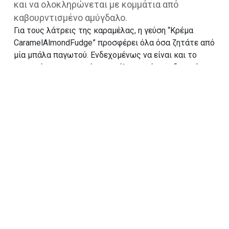
και να ολοκληρώνεται με κομμάτια από
καβουρντισμένο αμύγδαλο.
Για τους λάτρεις της καραμέλας, η γεύση “Κρέμα
CaramelAlmondFudge” προσφέρει όλα όσα ζητάτε από
μία μπάλα παγωτού. Ενδεχομένως να είναι και το
νοστιμότερο παγωτό καραμέλα που έχετε δοκιμάσει.
ΔΟΚΙΜΑΣΕ ΚΑΙ ΑΥΤΟ
Βανίλια Chococream Cookies
ΣΥΝΤΑΓΕΣ
SORBETINI
ΔΙΑΤΡΟΦΙΚΟΣ ΠΙΝΑΚΑΣ
ΒΡΕΙΤΕ ΤΟ ΣΕ ΚΑΤΑΣΤΗΜΑ
BOOK A CART