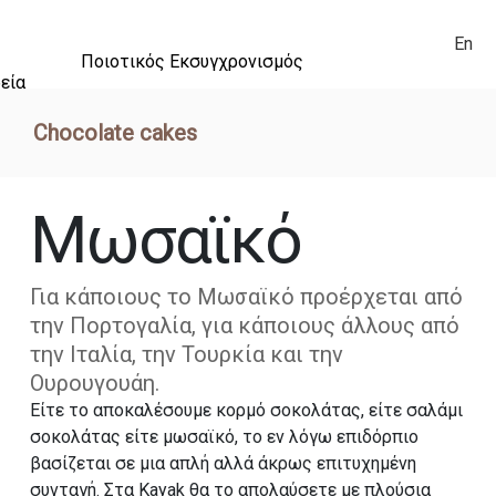
En
Ποιοτικός Εκσυγχρονισμός
εία
Chocolate cakes
Μωσαϊκό
Για κάποιους το Μωσαϊκό προέρχεται από
την Πορτογαλία, για κάποιους άλλους από
την Ιταλία, την Τουρκία και την
Ουρουγουάη.
Είτε το αποκαλέσουμε κορμό σοκολάτας, είτε σαλάμι
σοκολάτας είτε μωσαϊκό, το εν λόγω επιδόρπιο
βασίζεται σε μια απλή αλλά άκρως επιτυχημένη
συνταγή. Στα Kayak θα το απολαύσετε με πλούσια